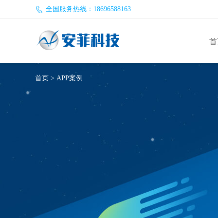
全国服务热线：18696588163
首
首页
>
APP案例