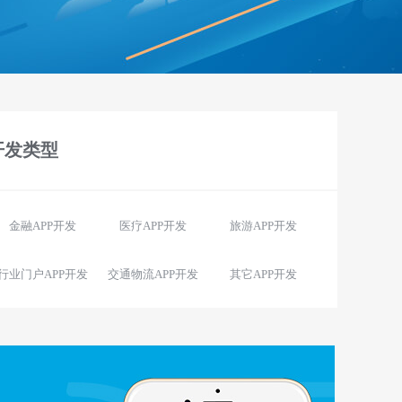
开发类型
金融APP开发
医疗APP开发
旅游APP开发
行业门户APP开发
交通物流APP开发
其它APP开发