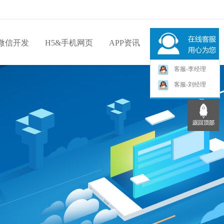
微信开发
H5&手机网页
APP资讯
关于安菲
客服-李经理
客服-刘经理