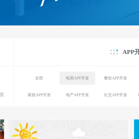
APP
全部
电商APP开发
餐饮APP开发

页
家政APP开发
地产APP开发
社交APP开发