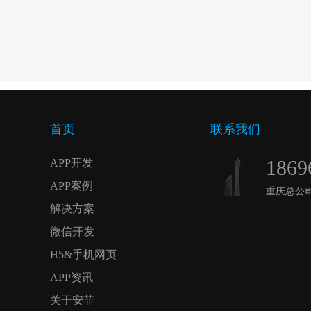
首页
联系我们
1869
APP开发
APP案例
重庆总公
解决方案
微信开发
H5&手机网页
APP资讯
关于安菲