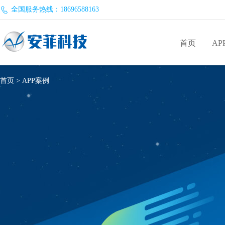
全国服务热线：18696588163
首页
AP
首页
>
APP案例