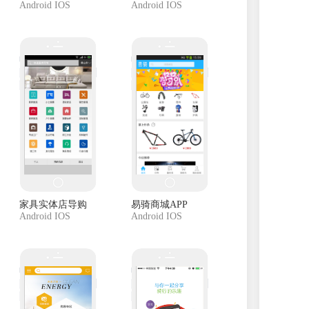
Android IOS
Android IOS
家具实体店导购
易骑商城APP
Android IOS
Android IOS