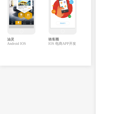
油灵
骑客圈
Android IOS
IOS 电商APP开发