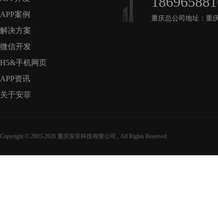
186965881
APP案例
重庆总公司地址：重庆
解决方案
微信开发
H5&手机网页
APP资讯
关于安菲
Copyright © 2003-
2026 重庆安菲科技有限公司 , All Rights Reserved